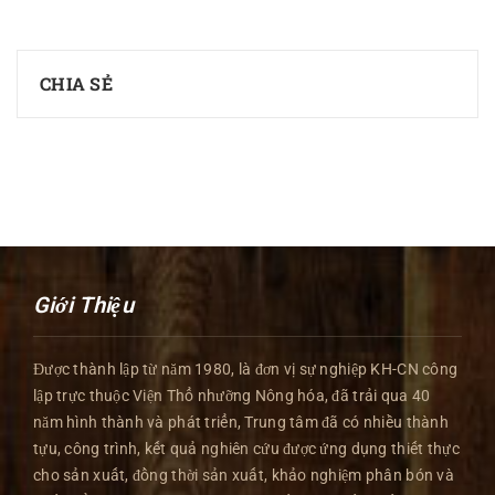
CHIA SẺ
Giới Thiệu
Được thành lập từ năm 1980, là đơn vị sự nghiệp KH-CN công
lập trực thuộc Viện Thổ nhưỡng Nông hóa, đã trải qua 40
năm hình thành và phát triển, Trung tâm đã có nhiều thành
tựu, công trình, kết quả nghiên cứu được ứng dụng thiết thực
cho sản xuất, đồng thời sản xuất, khảo nghiệm phân bón và