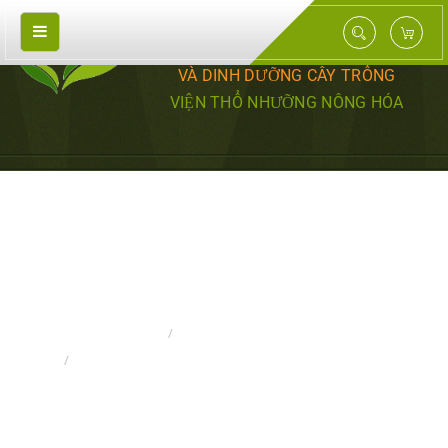
TRUNG TÂM NGHIÊN CỨU PHÂN BÓN
VÀ DINH DƯỠNG CÂY TRỒNG
VIỆN THỔ NHƯỠNG NÔNG HÓA
HIỆU LỰC PHÂN KALI CHO CÂY TRỒNG
Ở VIỆT NAM - NGHIÊN CỨU PHÂN BÓN
TRANG CHỦ
NGHIÊN CỨU - CHUYỂN GIAO
HIỆU LỰC PHÂN KALI CHO CÂY TRỒNG Ở VIỆT NAM