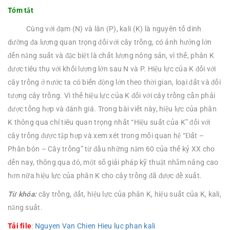
Tóm tắt
Cùng với đạm (N) và lân (P), kali (K) là nguyên tố dinh
dưỡng đa lượng quan trọng đối với cây trồng, có ảnh hưởng lớn
đến năng suất và đặc biệt là chất lượng nông sản, vì thế, phân K
được tiêu thụ với khối lượng lớn sau N và P. Hiệu lực của K đối với
cây trồng ở nước ta có biến động lớn theo thời gian, loại đất và đối
tượng cây trồng. Vì thế hiệu lực của K đối với cây trồng cần phải
được tổng hợp và đánh giá. Trong bài viết này, hiệu lực của phân
K thông qua chỉ tiêu quan trọng nhất “Hiệu suất của K” đối với
cây trồng được tập hợp và xem xét trong mối quan hệ “Đất –
Phân bón – Cây trồng” từ đầu những năm 60 của thế kỷ XX cho
đến nay, thông qua đó, một số giải pháp kỹ thuật nhằm nâng cao
hơn nữa hiệu lực của phân K cho cây trồng đã được đề xuất.
Từ khóa:
cây trồng, đất, hiệu lực của phân K, hiệu suất của K, kali,
năng suất.
Tải file
:
Nguyen Van Chien Hieu luc phan kali