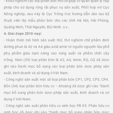
- Khảo nghiệm các loại phân bón mới để giúp cơ quan quản lý cấp
phép cho sử dụng rộng rãi phục vụ sản xuất; Phối hợp với Cục
Nông nghiệp, sau này là Cục Trồng trọt hướng dẫn đào tạo kỹ
thuật viên lấy mẫu phân bón cho các tỉnh Hà Nội, Hải Phòng,
Quảng Ninh, Thái Nguyên, Bắc Ninh .v.v…
4. Giai đoạn 2010-nay:
- Hoàn thiện mô hình sản xuất thử, thử nghiệm chế phẩm dinh
dưỡng phun lá A2 và A4 giàu acid amin từ nguồn nguyên liệu phế
phụ phẩm giàu đạm nâng cao năng suất và phẩm chất cây
trồng. Năm (05) loại phân bón lá A2, A4, Amin, RQ, CQ đã được
ghi vào Danh mục bổ sung các loại phân bón được phép sản
xuất, kinh doanh và sử dụng ở Việt Nam.
- Công nghệ sản xuất một số loại phân bón CP1, CP2, CP3, CP4.
Bốn (04) loại phân bón hữu cơ – khoáng đã được ghi vào “Danh
mục bổ sung phân bón được phép sản xuất, kinh doanh và sử
dụng ở Việt Nam.
- Công nghệ sản xuất phân Hữu cơ sinh học PB 05. Phân hữu cơ
sinh học đã được ghi vào “Danh mục bổ sung phân bón được