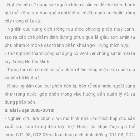
- Nghiên cứu sử dụng các nguồn hữu cơ sẵn có để chế biến thành
giá thể trồng rau-hoa-quả ở nơi không có đất canh tác hoặc trồng
cây trong chậu vại.
- Nghiên cứu dung dịch trồng rau theo phương pháp thuỷ canh,
tạo ra các chế phẩm dinh dưỡng phun qua lá giàu axit amin từ
phụ phẩm lò mổ và các thành phần khoáng-vi lượng thích hợp.
- Thử nghiệm thành công sử dụng cỏ Vectiver chống sạt lỡ mái ta
luy đường Hồ Chí Minh.
- Trung tâm đã có một số sản phẩm được công nhận cấp quốc gia
và tiến bộ kỹ thuật.
- Khảo nghiệm các loại phân bón lá, bón rễ của nước ngoài cũng
như trong nước, góp phần trong việc hướng dẫn quản lý và sử
dụng phân bón.
3. Giai đoạn 2006-2010:
- Nghiên cứu, lựa chọn được mô hình nhà lưới thích hợp cho sản
xuất rau, hoa trong điều kiện Việt Nam, lựa chọn được giá thể
cứng GT1-08, GT2-08 và loại dung dịch dinh dưỡng DD1-08, DD2-