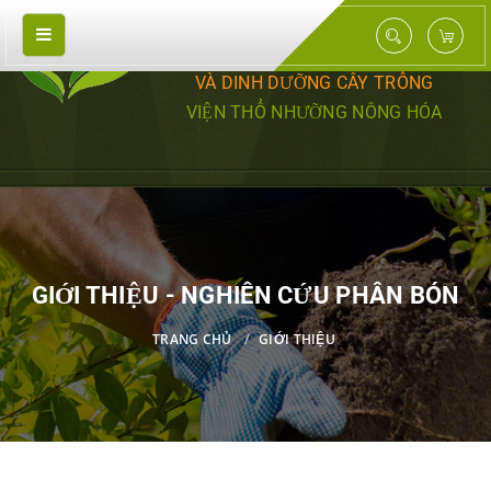
TRUNG TÂM NGHIÊN CỨU PHÂN BÓN
VÀ DINH DƯỠNG CÂY TRỒNG
VIỆN THỔ NHƯỠNG NÔNG HÓA
GIỚI THIỆU - NGHIÊN CỨU PHÂN BÓN
TRANG CHỦ
GIỚI THIỆU