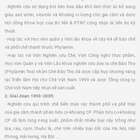
- Nghiên cứu sử dụng bột bèo hoa dâu khô làm thức ăn bổ sung
giàu axit amin, vitamin và khoáng vi lượng cho gia cầm và được
Hội đồng Khoa học của Bộ NN & PTNT công nhận là tiến bộ kỹ
thuật.
- Hợp tác với Học viện quân y Viện lão khoa về cây K4 để bào chế
và phối chế thành thuốc Phylamin.
- Hợp tác với Viện Nghiên cứu Chè, Viện Công nghệ thực phẩm,
Học viện Quân y và Viện Lão khoa nghiên cứu đưa ra chè Bảo Thọ
(Phylamin Tea) nhằm Chè Bảo Thọ đã được cấp huy chương vàng
tại Triển lãm Hội chợ Chè Việt Nam 1999 và được Tổng công ty
Chè Việt Nam tiếp nhận để sản xuất.
2. Giai đoạn 1993-2005:
- Nghiên cứu qui trình chế biến mùn rác thành phố và phế thải
của gia cầm thành phân hữu cơ-khoáng CP. Phân hữu cơ-khoáng
CP đã làm tăng năng suất, phẩm chất nhiều loại cây trồng như
lúa, rau, cam, thuốc lá, chè trên nhiều loại đất của Hà Nội, Hải
Phòng, Hải Hưng, Hà Bắc ...