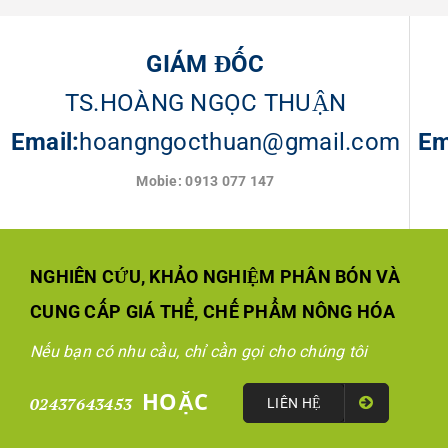
GIÁM ĐỐC
TS.HOÀNG NGỌC THUẬN
Email:
hoangngocthuan@gmail.com
Em
Mobie: 0913 077 147
NGHIÊN CỨU, KHẢO NGHIỆM PHÂN BÓN VÀ
CUNG CẤP GIÁ THỂ, CHẾ PHẨM NÔNG HÓA
Nếu bạn có nhu cầu, chỉ cần gọi cho chúng tôi
HOẶC
02437643453
LIÊN HỆ