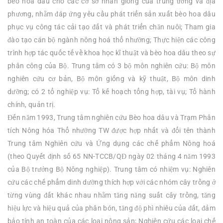
bèo hoa dâu cho các cơ sở nhân giống của trung ương và địa
phương, nhằm đáp ứng yêu cầu phát triển sản xuất bèo hoa dâu
phục vụ công tác cải tạo đất và phát triển chăn nuôi; Tham gia
đào tạo cán bộ ngành nông hoá thổ nhưỡng; Thực hiện các công
trình hợp tác quốc tế về khoa học kĩ thuật và bèo hoa dâu theo sự
phân công của Bộ. Trung tâm có 3 bộ môn nghiên cứu: Bộ môn
nghiên cứu cơ bản, Bộ môn giống và kỹ thuật, Bộ môn dinh
dưỡng; có 2 tổ nghiệp vụ: Tổ kế hoạch tổng hợp, tài vụ; Tổ hành
chính, quản trị.
Đến năm 1993, Trung tâm nghiên cứu Bèo hoa dâu và Trạm Phân
tích Nông hóa Thổ nhưỡng TW được hợp nhất và đổi tên thành
Trung tâm Nghiên cứu và Ứng dụng các chế phẩm Nông hoá
(theo Quyết định số 65 NN-TCCB/QĐ ngày 02 tháng 4 năm 1993
của Bộ trưởng Bộ Nông nghiệp). Trung tâm có nhiệm vụ: Nghiên
cứu các chế phẩm dinh dưỡng thích hợp với các nhóm cây trồng ở
từng vùng đất khác nhau nhằm tăng năng suất cây trồng, tăng
hiệu lực và hiệu quả của phân bón, tăng độ phì nhiêu của đất, đảm
bảo tính an toàn của các loại nông sản; Nghiên cứu các loại chế