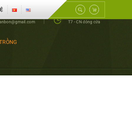
HỆ
- 0343398159
T2 - T6 8.00 – 17.00
hanbon@gmail.com
T7 - CN đóng cửa
 TRỒNG
NG TRÌNH KHÍ SINH
HIÊN CỨU PHÂN BÓN