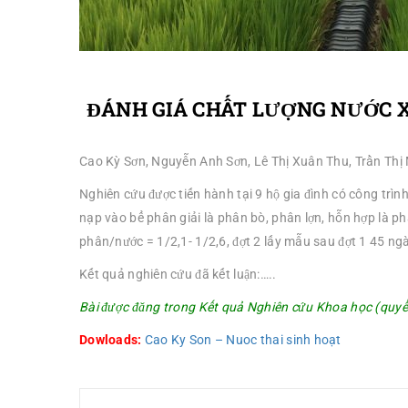
ĐÁNH GIÁ CHẤT LƯỢNG NƯỚC X
Cao Kỳ Sơn, Nguyễn Anh Sơn, Lê Thị Xuân Thu, Trần Thị
Nghiên cứu được tiến hành tại 9 hộ gia đình có công trì
nạp vào bể phân giải là phân bò, phân lợn, hỗn hợp là ph
phân/nước = 1/2,1- 1/2,6, đợt 2 lấy mẫu sau đợt 1 45 ngà
Kết quả nghiên cứu đã kết luận:…..
Bài được đăng trong Kết quả Nghiên cứu Khoa học (quyể
Dowloads:
Cao Ky Son – Nuoc thai sinh hoạt