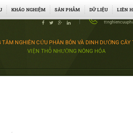
U
KHẢO NGHIỆM
SẢN PHẨM
DỮ LIỆU
LIÊN 
Liên kết
02437643453 
ttnghiencuup
 TÂM NGHIÊN CỨU PHÂN BÓN VÀ DINH DƯỠNG CÂY
VIỆN THỔ NHƯỠNG NÔNG HÓA
ỢNG NƯỚC XẢ TỪ CÁC CÔ
ÓN CHO CÂY TRỒNG - NG