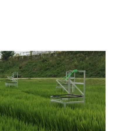
H HỌC ĐỂ SỬ DỤNG BÓN CHO CÂY TRỒNG