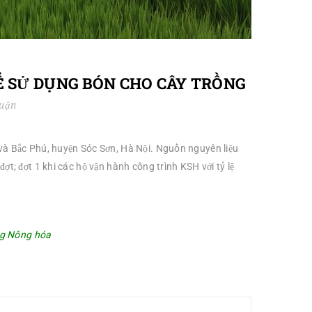
Ể SỬ DỤNG BÓN CHO CÂY TRỒNG
luận
 và Bắc Phú, huyện Sóc Sơn, Hà Nội. Nguồn nguyên liệu
t; đợt 1 khi các hộ vận hành công trình KSH với tỷ lệ
ng Nông hóa