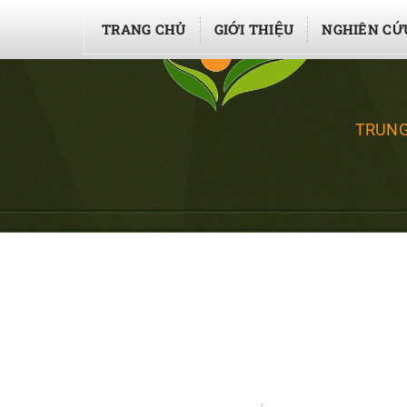
TRANG CHỦ
GIỚI THIỆU
NGHIÊN CỨ
TRUNG
ĐÁNH GIÁ CHẤT LƯ
HỌC ĐỂ SỬ DỤNG B