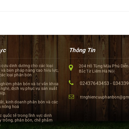
ực
Thông Tin
 cứu dinh dưỡng cho các loại
204 Hồ Tùng Mậu Phú Diễn
 và biện pháp nâng cao hiệu lực,
Bắc Từ Liêm Hà Nội
các loại phân bón
02437643453 - 03433
ghiệm phân bón và tư vấn khoa
nghệ, dịch vụ phục vụ sản xuất
iệp.
ttnghiencuuphanbon@gm
ất, kinh doanh phân bón và các
 nông hoá
c quốc tế trong lĩnh vực dinh
y trồng, phân bón, chế phẩm
á