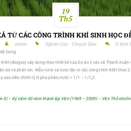
19
Th5
Ả TỪ CÁC CÔNG TRÌNH KHÍ SINH HỌC Đ
admin
Nghiên Cứu - Chuyển Giao
0 bình 
 Mỹ Dung
nh KSH (Biogas) xây dựng theo thiết kế của Dự án ở các xã Thanh Xuân
ân bò và phân lợn. Mẫu nước xả được lấy từ các công trình KSH theo 2 đợ
y sau điều chỉnh tỷ lệ pha phân/nước = 1/1 – 1/1,2.
n 5) – Kỷ niệm 40 năm thành lập Viện (1969 – 2009) – Viện Thổ nhưỡ