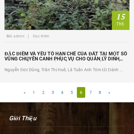
15
Th5
Bởi:
admin
Đọc thêm
ĐẶC ĐIỂM VÀ YẾU TỐ HẠN CHẾ CỦA ĐẤT TẠI MỘT SỐ
VÙNG CHUYÊN CANH PHỤC VỤ CHO QUẢN LÝ DINH
DƯỠNG TỔNG HỢP MỘT SỐ LOẠI RAU CHỦ LỰC CỦA
TỈNH THÁI NGUYÊN
Nguyễn Đức Dũng, Trần Thị Huế, Lã Tuấn Anh Tóm tắt Đánh ...
«
1
2
3
4
5
6
7
8
»
Giới Thiệu