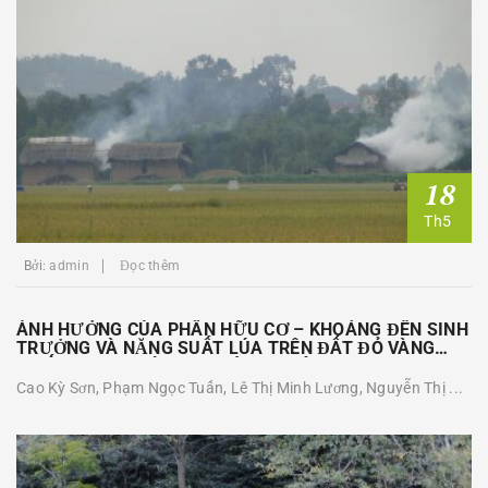
18
Th5
Bởi:
admin
Đọc thêm
ẢNH HƯỞNG CỦA PHÂN HỮU CƠ – KHOÁNG ĐẾN SINH
TRƯỞNG VÀ NĂNG SUẤT LÚA TRÊN ĐẤT ĐỎ VÀNG
PHIẾN THẠCH SÉT TẠI THÁI NGUYÊN
Cao Kỳ Sơn, Phạm Ngọc Tuấn, Lê Thị Minh Lương, Nguyễn Thị ...