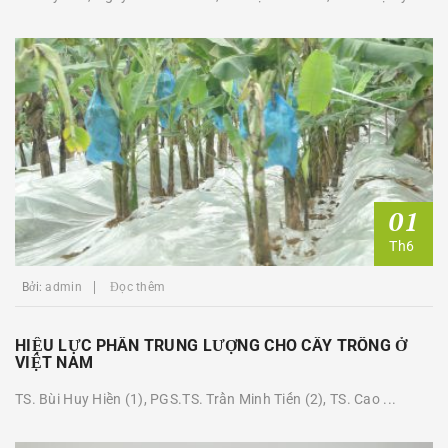
01
Th6
Bởi:
admin
Đọc thêm
HIỆU LỰC PHÂN TRUNG LƯỢNG CHO CÂY TRỒNG Ở
VIỆT NAM
TS. Bùi Huy Hiền (1), PGS.TS. Trần Minh Tiến (2), TS. Cao ...