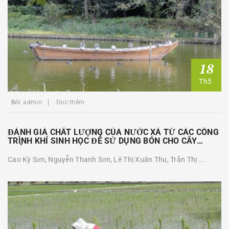
18
Th5
Bởi:
admin
Đọc thêm
ĐÁNH GIÁ CHẤT LƯỢNG CỦA NƯỚC XẢ TỪ CÁC CÔNG
TRÌNH KHÍ SINH HỌC ĐỂ SỬ DỤNG BÓN CHO CÂY
TRỒNG
Cao Kỳ Sơn, Nguyễn Thanh Sơn, Lê Thị Xuân Thu, Trần Thị ...