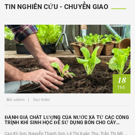
TIN NGHIÊN CỨU - CHUYỂN GIAO
18
Th5
Bởi:
admin
Đọc thêm
ĐÁNH GIÁ CHẤT LƯỢNG CỦA NƯỚC XẢ TỪ CÁC CÔNG
TRÌNH KHÍ SINH HỌC ĐỂ SỬ DỤNG BÓN CHO CÂY
TRỒNG
Cao Kỳ Sơn, Nguyễn Thanh Sơn, Lê Thị Xuân Thu, Trần Thị Mỹ ...