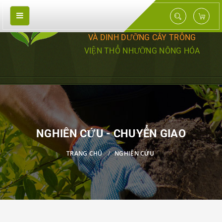
TRUNG TÂM NGHIÊN CỨU PHÂN BÓN
VÀ DINH DƯỠNG CÂY TRỒNG
VIỆN THỔ NHƯỠNG NÔNG HÓA
NGHIÊN CỨU - CHUYỂN GIAO
TRANG CHỦ
NGHIÊN CỨU