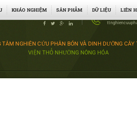
U
KHẢO NGHIỆM
SẢN PHẨM
DỮ LIỆU
LIÊN 
Liên kết
02437643453 
ttnghiencuup
 TÂM NGHIÊN CỨU PHÂN BÓN VÀ DINH DƯỠNG CÂY
VIỆN THỔ NHƯỠNG NÔNG HÓA
ẮP ARCHIVES - NGHIÊN CỨ
TRANG CHỦ
NHÓM CÂY RAU
CÂY CẢI BẮP