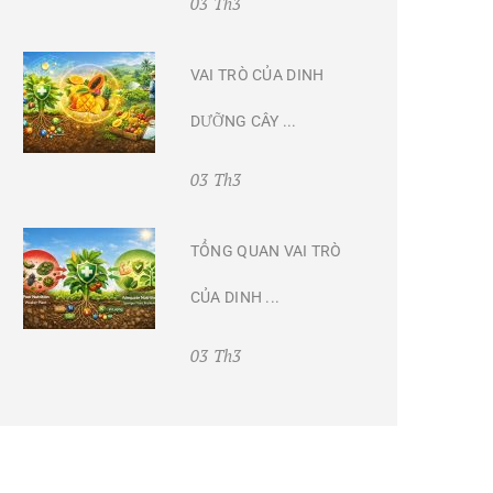
03 Th3
VAI TRÒ CỦA DINH
DƯỠNG CÂY ...
03 Th3
TỔNG QUAN VAI TRÒ
CỦA DINH ...
03 Th3