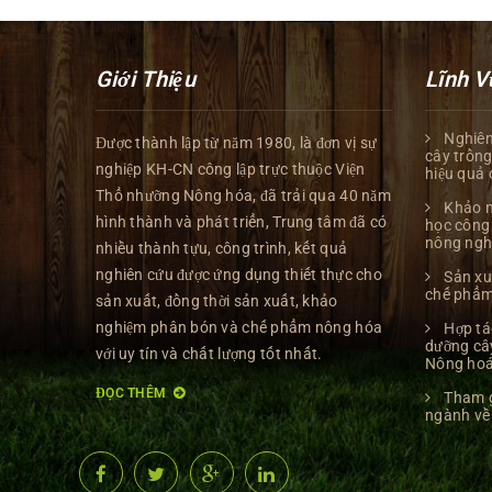
Giới Thiệu
Lĩnh V
Nghiên
Được thành lập từ năm 1980, là đơn vị sự
cây trồng
nghiệp KH-CN công lập trực thuộc Viện
hiệu quả 
Thổ nhưỡng Nông hóa, đã trải qua 40 năm
Khảo n
hình thành và phát triển, Trung tâm đã có
học công 
nông ngh
nhiều thành tựu, công trình, kết quả
nghiên cứu được ứng dụng thiết thực cho
Sản xu
chế phẩm
sản xuất, đồng thời sản xuất, khảo
nghiệm phân bón và chế phẩm nông hóa
Hợp tá
dưỡng câ
với uy tín và chất lượng tốt nhất.
Nông ho
ĐỌC THÊM
Tham g
ngành về 