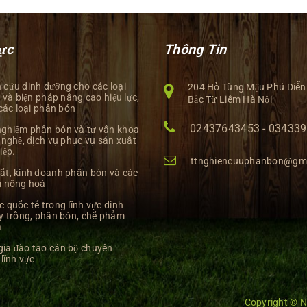
ực
Thông Tin
 cứu dinh dưỡng cho các loại
204 Hồ Tùng Mậu Phú Diễn
 và biện pháp nâng cao hiệu lực,
Bắc Từ Liêm Hà Nội
các loại phân bón
02437643453 - 03433
ghiệm phân bón và tư vấn khoa
nghệ, dịch vụ phục vụ sản xuất
iệp.
ttnghiencuuphanbon@gm
ất, kinh doanh phân bón và các
 nông hoá
c quốc tế trong lĩnh vực dinh
y trồng, phân bón, chế phẩm
á
ia đào tạo cán bộ chuyên
lĩnh vực
Copyright © 