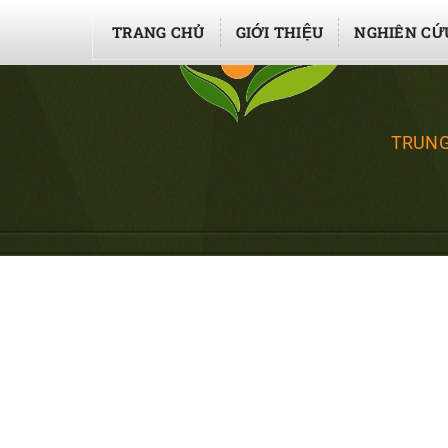
TRANG CHỦ
GIỚI THIỆU
NGHIÊN CỨ
TRUNG
CÂY CẢI B