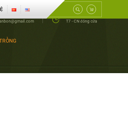
HỆ
- 0343398159
T2 - T6 8.00 – 17.00
hanbon@gmail.com
T7 - CN đóng cửa
 TRỒNG
U PHÂN BÓN