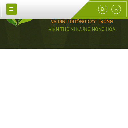
TRUNG TÂM NGHIÊN CỨU PHÂN BÓN
VÀ DINH DƯỠNG CÂY TRỒNG
VIỆN THỔ NHƯỠNG NÔNG HÓA
CÂY THUỐC LÁ ARCHIVES - NGHIÊN
CỨU PHÂN BÓN
TRANG CHỦ
NHÓM CÂY LÂU NĂM
CÂY THUỐC LÁ